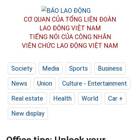
CƠ QUAN CỦA TỔNG LIÊN ĐOÀN
LAO ĐỘNG VIỆT NAM
TIẾNG NÓI CỦA CÔNG NHÂN
VIÊN CHỨC LAO ĐỘNG
VIỆT NAM
Society
Media
Sports
Business
News
Union
Culture - Entertainment
Real estate
Health
World
Car +
New display
Office tips: Unlock your