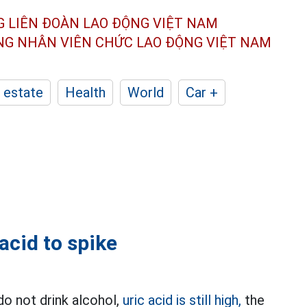
G LIÊN ĐOÀN
LAO ĐỘNG VIỆT NAM
ÔNG NHÂN
VIÊN CHỨC LAO ĐỘNG
VIỆT NAM
 estate
Health
World
Car +
 acid to spike
 do not drink alcohol,
uric acid is still high,
the