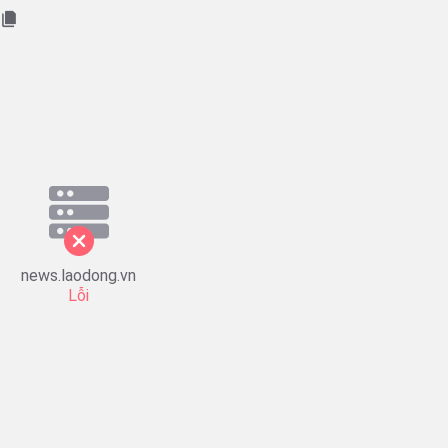
news.laodong.vn
Lỗi