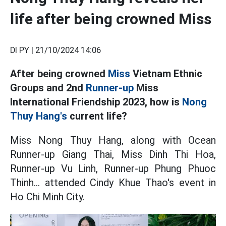
life after being crowned Miss
DI PY |
21/10/2024 14:06
After being crowned
Miss
Vietnam Ethnic
Groups and 2nd
Runner-up
Miss
International Friendship 2023, how is
Nong
Thuy Hang's
current life?
Miss Nong Thuy Hang, along with Ocean
Runner-up Giang Thai, Miss Dinh Thi Hoa,
Runner-up Vu Linh, Runner-up Phung Phuoc
Thinh... attended Cindy Khue Thao's event in
Ho Chi Minh City.