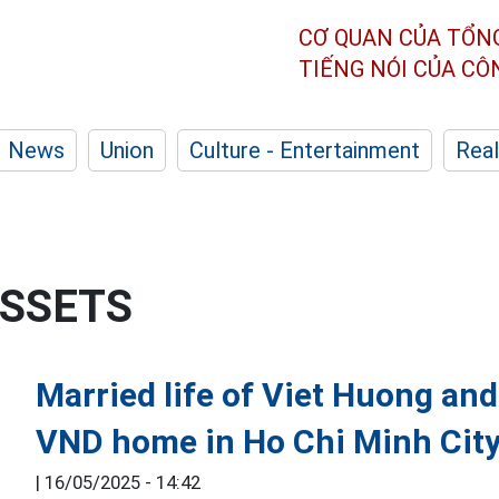
CƠ QUAN CỦA TỔN
TIẾNG NÓI CỦA C
News
Union
Culture - Entertainment
Real
ASSETS
Married life of Viet Huong and
VND home in Ho Chi Minh Cit
|
16/05/2025 - 14:42