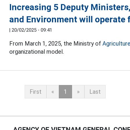
Increasing 5 Deputy Ministers,
and Environment will operate 
|
20/02/2025 - 09:41
From March 1, 2025, the Ministry of
Agricultur
organizational model.
First
«
1
»
Last
AGENCY OF VIETNAM GENERAL CONF