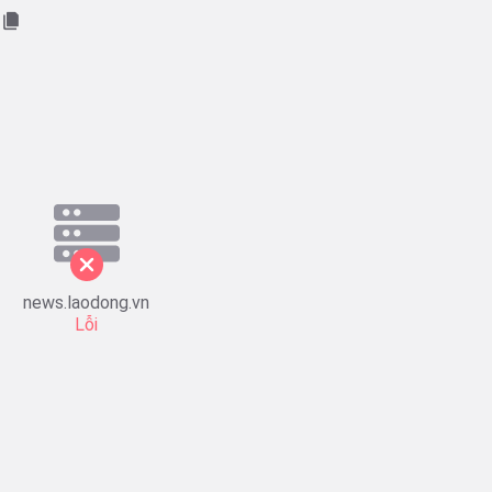
news.laodong.vn
Lỗi