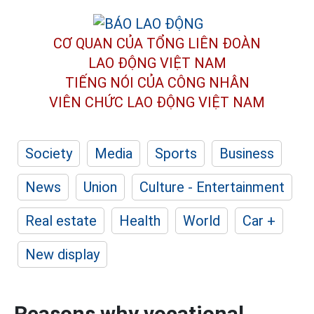
CƠ QUAN CỦA TỔNG LIÊN ĐOÀN
LAO ĐỘNG VIỆT NAM
TIẾNG NÓI CỦA CÔNG NHÂN
VIÊN CHỨC LAO ĐỘNG
VIỆT NAM
Society
Media
Sports
Business
News
Union
Culture - Entertainment
Real estate
Health
World
Car +
New display
Reasons why vocational