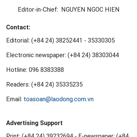
Editor-in-Chief:
NGUYEN NGOC HIEN
Contact:
Editorial:
(+84 24) 38252441
-
35330305
Electronic newspaper:
(+84 24) 38303044
Hotline:
096 8383388
Readers:
(+84 24) 35335235
Email:
toasoan@laodong.com.vn
Advertising Support
Print: (+84 24) 39232694
-
E-newspaper: (+84