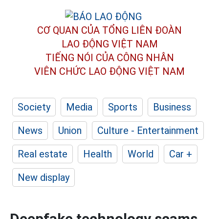
CƠ QUAN CỦA TỔNG LIÊN ĐOÀN
LAO ĐỘNG VIỆT NAM
TIẾNG NÓI CỦA CÔNG NHÂN
VIÊN CHỨC LAO ĐỘNG
VIỆT NAM
Society
Media
Sports
Business
News
Union
Culture - Entertainment
Real estate
Health
World
Car +
New display
Deepfake technology scams