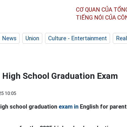
CƠ QUAN CỦA TỔN
TIẾNG NÓI CỦA C
News
Union
Culture - Entertainment
Real
h High School Graduation Exam
25 10:05
high school graduation
exam in
English for paren