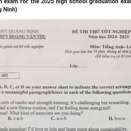
h exam for the 2025 high school graduation ex
g Ninh)