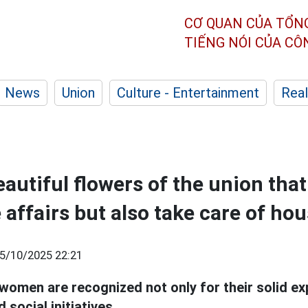
CƠ QUAN CỦA TỔN
TIẾNG NÓI CỦA C
News
Union
Culture - Entertainment
Real
eautiful flowers of the union that
e affairs but also take care of h
5/10/2025 22:21
women are recognized not only for their solid exp
d social initiatives.