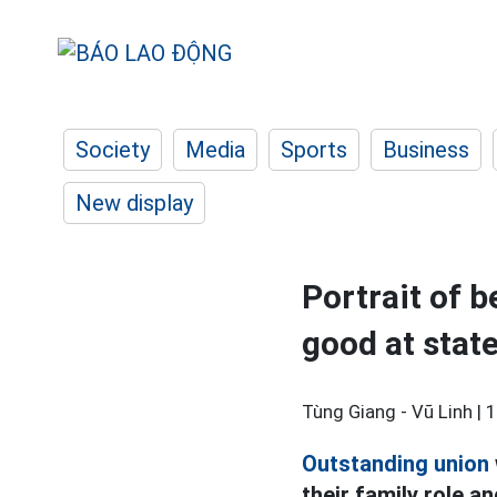
Society
Media
Sports
Business
New display
Portrait of b
good at stat
Tùng Giang - Vũ Linh |
1
Outstanding union
their family role an