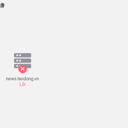
news.laodong.vn
Lỗi