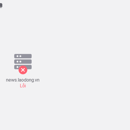
news.laodong.vn
Lỗi