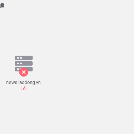
news.laodong.vn
Lỗi