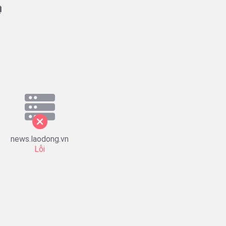
news.laodong.vn
Lỗi