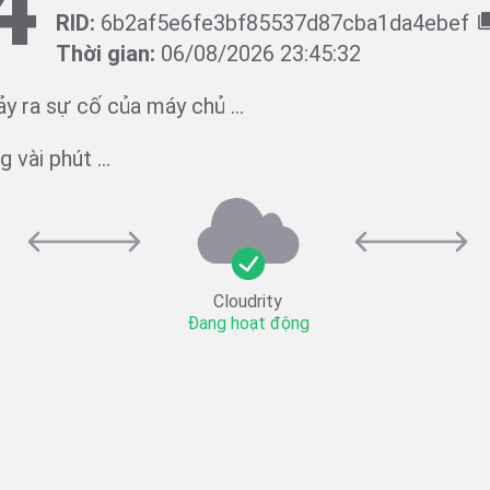
4
RID:
6b2af5e6fe3bf85537d87cba1da4ebef
Thời gian:
06/08/2026 23:45:32
ảy ra sự cố của máy chủ ...
 vài phút ...
Cloudrity
Đang hoạt động