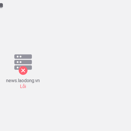
news.laodong.vn
Lỗi