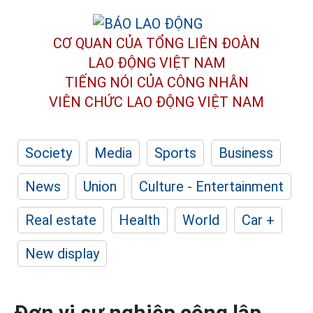
CƠ QUAN CỦA TỔNG LIÊN ĐOÀN
LAO ĐỘNG VIỆT NAM
TIẾNG NÓI CỦA CÔNG NHÂN
VIÊN CHỨC LAO ĐỘNG
VIỆT NAM
Society
Media
Sports
Business
News
Union
Culture - Entertainment
Real estate
Health
World
Car +
New display
Đơn vị sự nghiệp công lập