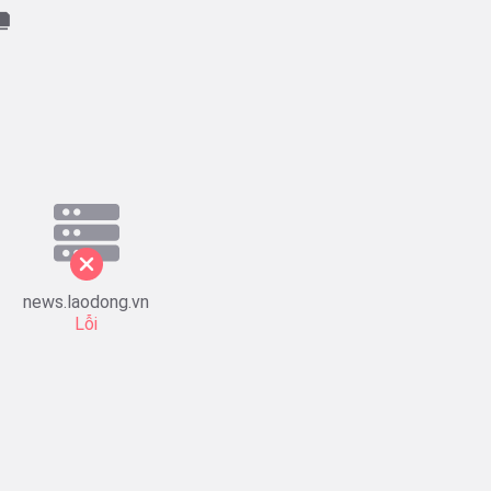
news.laodong.vn
Lỗi