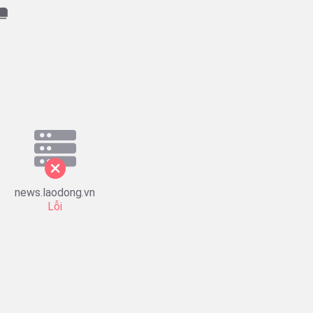
news.laodong.vn
Lỗi