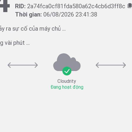
4
RID:
2a74fca0cf81fda580a62c4cb6d3ff8c
Thời gian:
06/08/2026 23:41:38
ảy ra sự cố của máy chủ ...
 vài phút ...
Cloudrity
Đang hoạt động