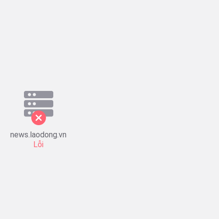
news.laodong.vn
Lỗi